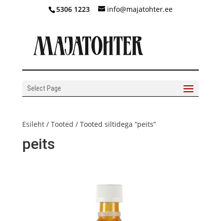
5306 1223
info@majatohter.ee
Select Page
Esileht
/
Tooted
/ Tooted siltidega “peits”
peits