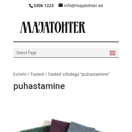
5306 1223
info@majatohter.ee
Select Page
Esileht
/
Tooted
/ Tooted siltidega “puhastamine”
puhastamine