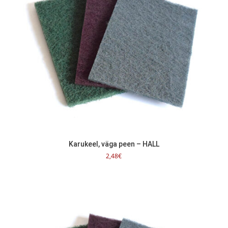
Karukeel, väga peen – HALL
2,48
€