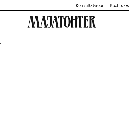
Konsultatsioon
Koolituse
”