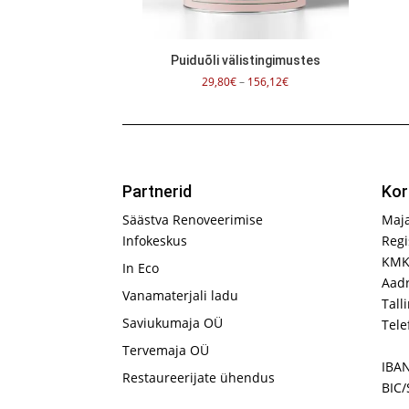
Puiduõli välistingimustes
Hinnavahemik:
29,80
€
–
156,12
€
29,80€
kuni
156,12€
Partnerid
Kor
Säästva Renoveerimise
Maj
Infokeskus
Regi
KMK
In Eco
Aadr
Vanamaterjali ladu
Tall
Saviukumaja OÜ
Tele
Tervemaja OÜ
IBA
Restaureerijate ühendus
BIC/