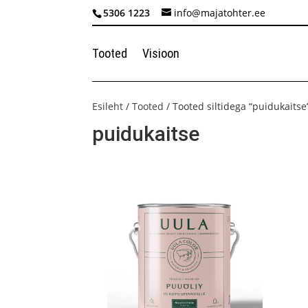
5306 1223
info@majatohter.ee
Tooted
Visioon
Esileht
/
Tooted
/ Tooted siltidega “puidukaitse
puidukaitse