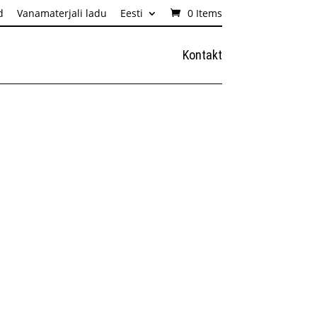
d
Vanamaterjali ladu
Eesti
0 Items
Kontakt