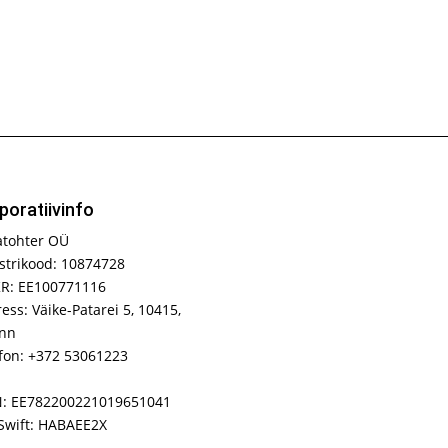
poratiivinfo
atohter OÜ
strikood: 10874728
R: EE100771116
ess: Väike-Patarei 5, 10415,
inn
fon: +372 53061223
N: EE782200221019651041
Swift: HABAEE2X