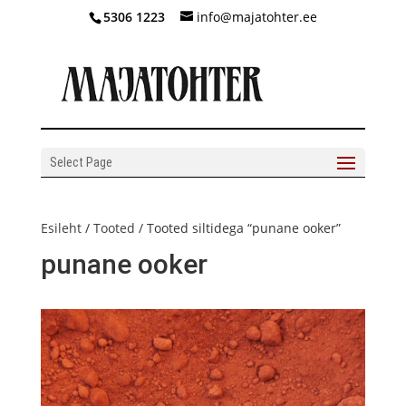
5306 1223
info@majatohter.ee
Select Page
Esileht
/
Tooted
/ Tooted siltidega “punane ooker”
punane ooker