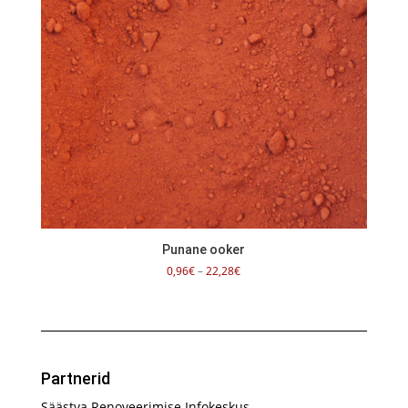
Punane ooker
Hinnavahemik:
0,96
€
–
22,28
€
0,96€
kuni
22,28€
Partnerid
Säästva Renoveerimise Infokeskus