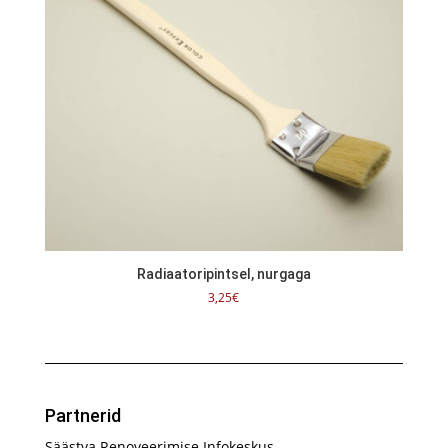
Radiaatoripintsel, nurgaga
3,25
€
Partnerid
Säästva Renoveerimise Infokeskus