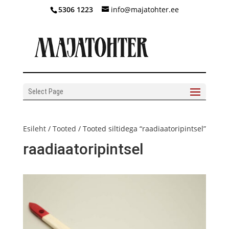
5306 1223
info@majatohter.ee
Select Page
Esileht
/
Tooted
/ Tooted siltidega “raadiaatoripintsel”
raadiaatoripintsel