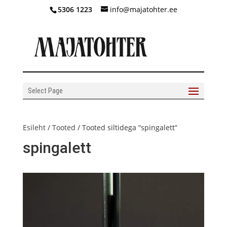
5306 1223
info@majatohter.ee
Select Page
Esileht
/
Tooted
/ Tooted siltidega “spingalett”
spingalett