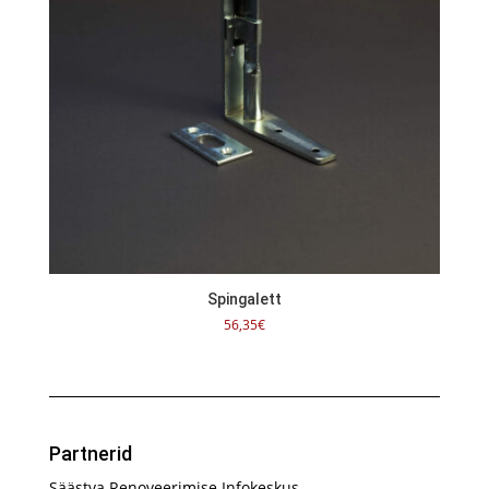
Spingalett
56,35
€
Partnerid
Säästva Renoveerimise Infokeskus