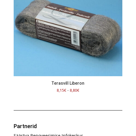
Terasvill Liberon
Hinnavahemik:
8,15
€
–
8,80
€
8,15€
kuni
8,80€
Partnerid
Säästva Renoveerimise Infokeskus