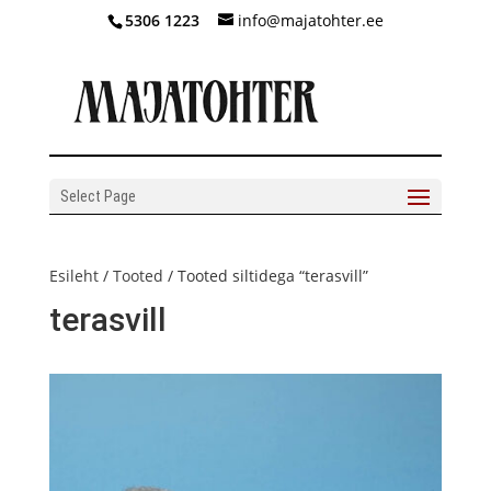
5306 1223
info@majatohter.ee
Select Page
Esileht
/
Tooted
/ Tooted siltidega “terasvill”
terasvill