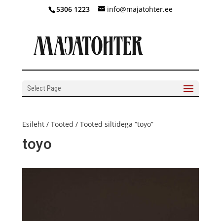
5306 1223
info@majatohter.ee
Select Page
Esileht
/
Tooted
/ Tooted siltidega “toyo”
toyo