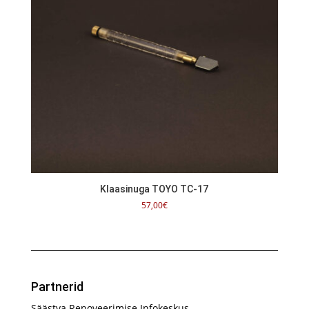
Klaasinuga TOYO TC-17
57,00
€
Partnerid
Säästva Renoveerimise Infokeskus