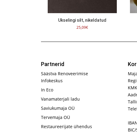
Ukselingi silt, nikeldatud
25,09
€
Partnerid
Kor
Säästva Renoveerimise
Maj
Infokeskus
Regi
KMK
In Eco
Aadr
Vanamaterjali ladu
Tall
Saviukumaja OÜ
Tele
Tervemaja OÜ
IBA
Restaureerijate ühendus
BIC/