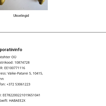
Ukselingid
poratiivinfo
atohter OÜ
strikood: 10874728
R: EE100771116
ess: Väike-Patarei 5, 10415,
inn
fon: +372 53061223
N: EE782200221019651041
Swift: HABAEE2X