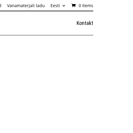
d
Vanamaterjali ladu
Eesti
0 Items
Kontakt