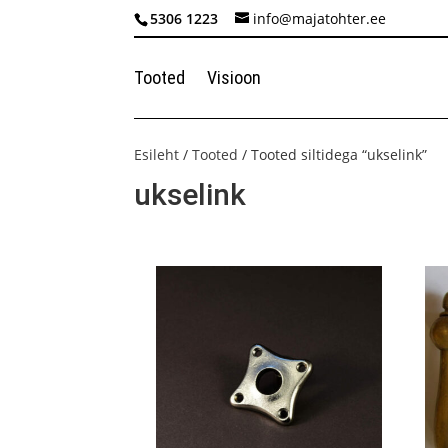
5306 1223
info@majatohter.ee
Tooted
Visioon
Esileht
/
Tooted
/ Tooted siltidega “ukselink”
ukselink