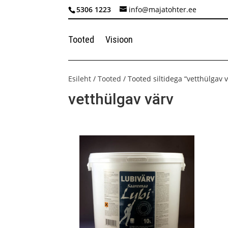
5306 1223
info@majatohter.ee
Tooted
Visioon
Esileht
/
Tooted
/ Tooted siltidega “vetthülgav 
vetthülgav värv