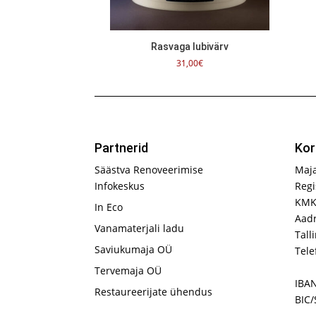
Rasvaga lubivärv
31,00
€
Partnerid
Kor
Säästva Renoveerimise
Maj
Infokeskus
Regi
KMK
In Eco
Aadr
Vanamaterjali ladu
Tall
Saviukumaja OÜ
Tele
Tervemaja OÜ
IBA
Restaureerijate ühendus
BIC/