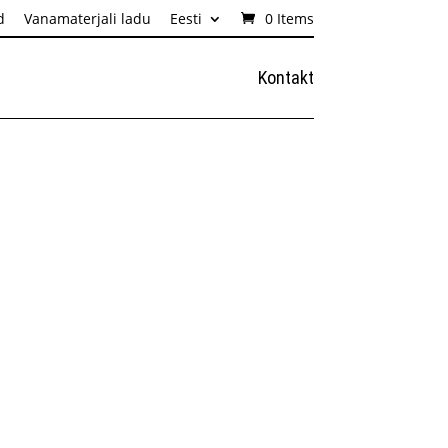
d
Vanamaterjali ladu
Eesti
0 Items
Kontakt