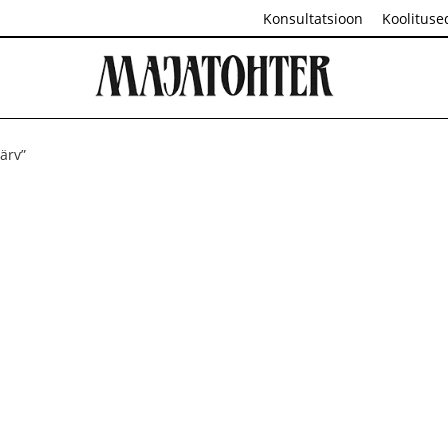
Konsultatsioon
Koolituse
värv”