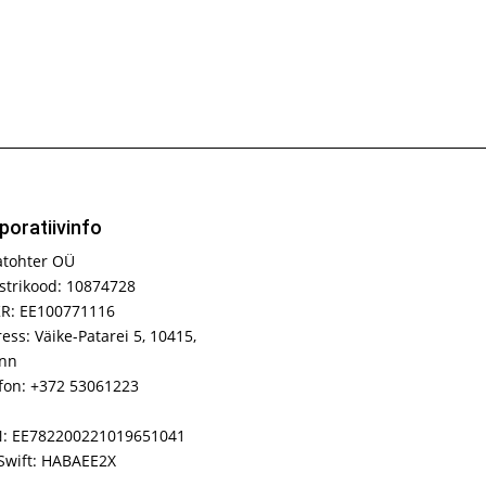
poratiivinfo
atohter OÜ
strikood: 10874728
R: EE100771116
ess: Väike-Patarei 5, 10415,
inn
fon: +372 53061223
N: EE782200221019651041
Swift: HABAEE2X