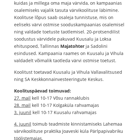
kuidas ja millega oma maja värvida, on kampaanias
osalemiseks vajalik tasuta värvikoolituse läbimine.
Koolituse lõpus saab osaleja tunnistuse, mis on
eeliseks värvi ostmise sooduskampaanias osalemisel
ning valdade toetuste taotlemisel. 20-protsendilist
soodustus värvidele pakuvad Kuusalu ja Loksa
ehituspoed, Tallinnas
Majatohter
ja Sadolini
esindused. Kampaania raames on Kuusalu ja Vihula
valdadelt võimalik taotleda värvi ostmise toetust.
Koolitust toetavad Kuusalu ja Vihula Vallavalitsused
ning SA Keskkonnainvesteeringute Keskus.
Koolituspäevad toimuvad:
27. mail
kell 10-17 Võsu rannaklubis
28. mail
kell 10-17 Kolgaküla rahvamajas
3. juunil
kell 10-17 Kuusalu rahvamajas
4. juunil
toimub teadmiste kinnistamiseks Lahemaa
värvikoolituse praktika Joaveski küla Pärlpapivabriku
töölistemajas.