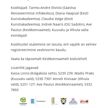
Koolitajad: Tarmo-Andre Elvisto (Säästva
Renoveerimise Infokeskus), Diana Haapsal (Eesti
Kunstiakadeemia), Claudia Valge (Eesti
Kunstiakadeemia), Indrek Naaris (OÜ Sadolin), Ave
Paulus (Keskkonnaamet), Kuusalu ja Vihula valla
esindajad
Koolitustel osalemine on tasuta, ent vajalik on eelnev
registreerimine
veebivormi
kaudu.
Vaata ka täpsemalt Keskkonnaameti
kodulehelt
Lisainfot jagavad:
Kaisa Linno (Kolgaküla selts), 5239 239; Madis Praks
(Kuusalu vald), 5330 7301 Anneli Kivisaar (Vihula
vald), 5251 127; Ave Paulus (Keskkonnaamet), 5332
7893