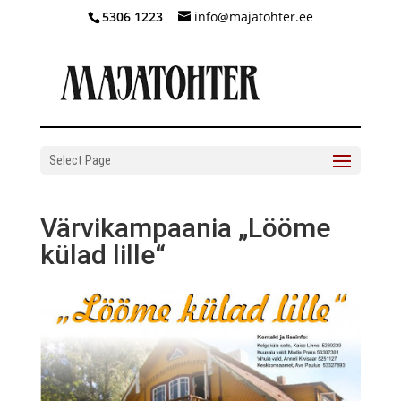
5306 1223
info@majatohter.ee
Select Page
Värvikampaania „Lööme
külad lille“