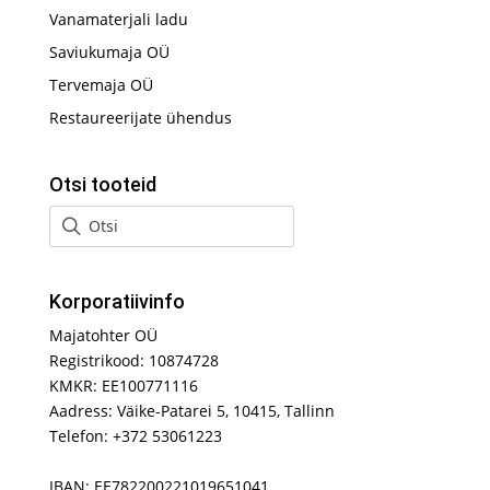
Vanamaterjali ladu
Saviukumaja OÜ
Tervemaja OÜ
Restaureerijate ühendus
Otsi tooteid
Korporatiivinfo
Majatohter OÜ
Registrikood: 10874728
KMKR: EE100771116
Aadress: Väike-Patarei 5, 10415, Tallinn
Telefon: +372 53061223
IBAN: EE782200221019651041