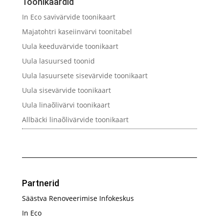
Toonikaardid
In Eco savivärvide toonikaart
Majatohtri kaseiinvärvi toonitabel
Uula keeduvärvide toonikaart
Uula lasuursed toonid
Uula lasuursete sisevärvide toonikaart
Uula sisevärvide toonikaart
Uula linaõlivärvi toonikaart
Allbäcki linaõlivärvide toonikaart
Partnerid
Säästva Renoveerimise Infokeskus
In Eco