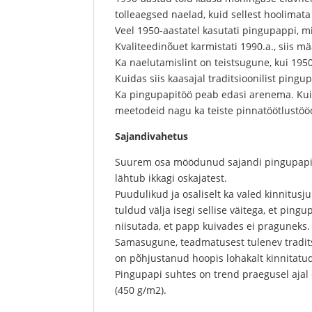
tolleaegsed naelad, kuid sellest hoolimata 
Veel 1950-aastatel kasutati pingupappi, mi
Kvaliteedinõuet karmistati 1990.a., siis mä
Ka naelutamislint on teistsugune, kui 195
Kuidas siis kaasajal traditsioonilist pingu
Ka pingupapitöö peab edasi arenema. Kui
meetodeid nagu ka teiste pinnatöötlustöö
Sajandivahetus
Suurem osa möödunud sajandi pingupapitööd
lähtub ikkagi oskajatest.
Puudulikud ja osaliselt ka valed kinnitus
tuldud välja isegi sellise väitega, et pingu
niisutada, et papp kuivades ei praguneks.
Samasugune, teadmatusest tulenev tradit
on põhjustanud hoopis lohakalt kinnitatu
Pingupapi suhtes on trend praegusel ajal
(450 g/m2).