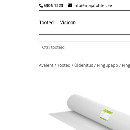
5306 1223
info@majatohter.ee
Tooted
Visioon
Avaleht
/
Tooted
/
Üldehitus
/
Pingupapp
/ Pin