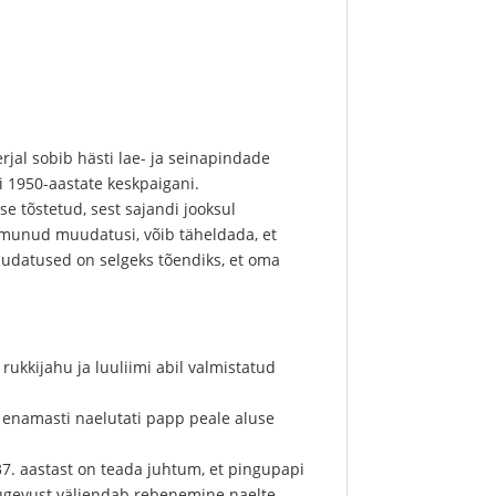
rjal sobib hästi lae- ja seinapindade
ni 1950-aastate keskpaigani.
se tõstetud, sest sajandi jooksul
imunud muudatusi, võib täheldada, et
muudatused on selgeks tõendiks, et oma
ukkijahu ja luuliimi abil valmistatud
a enamasti naelutati papp peale aluse
. aastast on teada juhtum, et pingupapi
 tugevust väljendab rebenemine naelte