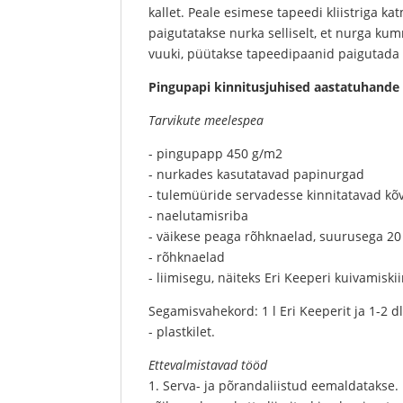
kallet. Peale esimese tapeedi kliistriga k
paigutatakse nurka selliselt, et nurga kumm
vuuki, püütakse tapeedipaanid paigutada
Pingupapi kinnitusjuhised aastatuhand
Tarvikute meelespea
- pingupapp 450 g/m2
- nurkades kasutatavad papinurgad
- tulemüüride servadesse kinnitatavad kõ
- naelutamisriba
- väikese peaga rõhknaelad, suurusega 2
- rõhknaelad
- liimisegu, näiteks Eri Keeperi kuivamisk
Segamisvahekord: 1 l Eri Keeperit ja 1-2 d
- plastkilet.
Ettevalmistavad tööd
1. Serva- ja põrandaliistud eemaldatakse.