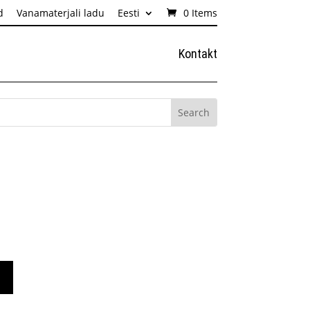
d
Vanamaterjali ladu
Eesti
0 Items
Kontakt