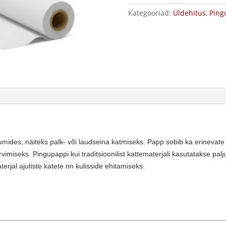
Kategooriad:
Üldehitus
,
Ping
ides, näiteks palk- või laudseina katmiseks. Papp sobib ka erinevate
vimiseks. Pingupappi kui traditsioonilist kattematerjali kasutatakse pal
erjal ajutiste katete nn kulisside ehitamiseks.