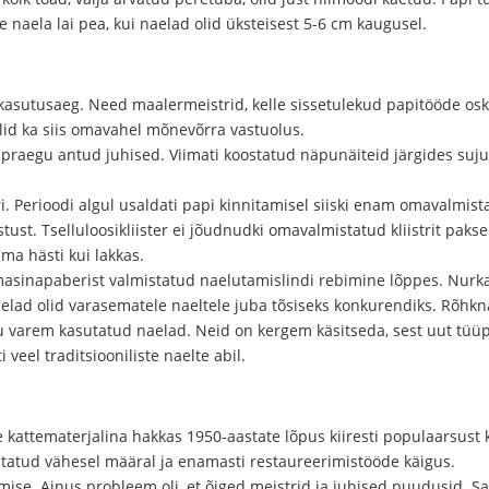
 naela lai pea, kui naelad olid üksteisest 5-6 cm kaugusel.
 kasutusaeg. Need maalermeistrid, kelle sissetulekud papitööde os
olid ka siis omavahel mõnevõrra vastuolus.
 praegu antud juhised. Viimati koostatud näpunäiteid järgides suj
ri. Perioodi algul usaldati papi kinnitamisel siiski enam omavalmistat
stust. Tselluloosikliister ei jõudnudki omavalmistatud kliistrit pak
ma hästi kui lakkas.
 masinapaberist valmistatud naelutamislindi rebimine lõppes. Nur
aelad olid varasematele naeltele juba tõsiseks konkurendiks. Rõhk
u varem kasutatud naelad. Neid on kergem käsitseda, sest uut tüüp
 veel traditsiooniliste naelte abil.
 kattematerjalina hakkas 1950-aastate lõpus kiiresti populaarsust 
tatud vähesel määral ja enamasti restaureerimistööde käigus.
e. Ainus probleem oli, et õiged meistrid ja juhised puudusid. Saja