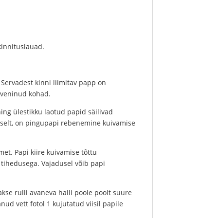
kinnituslauad.
Servadest kinni liimitav papp on
javeninud kohad.
ing ülestikku laotud papid säilivad
haselt, on pingupapi rebenemine kuivamise
et. Papi kiire kuivamise tõttu
 tihedusega. Vajadusel võib papi
akse rulli avaneva halli poole poolt suure
nud vett fotol 1 kujutatud viisil papile