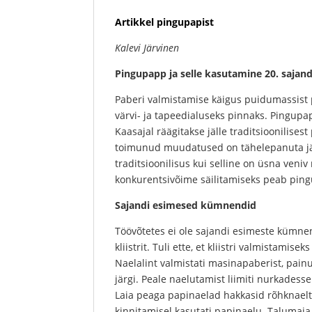
Artikkel pingupapist
Kalevi Järvinen
Pingupapp ja selle kasutamine 20. sajand
Paberi valmistamise käigus puidumassist pi
värvi- ja tapeedialuseks pinnaks. Pingupap
Kaasajal räägitakse jälle traditsioonilise
toimunud muudatused on tähelepanuta jään
traditsioonilisus kui selline on üsna ven
konkurentsivõime säilitamiseks peab pin
Sajandi esimesed kümnendid
Töövõtetes ei ole sajandi esimeste kümnen
kliistrit. Tuli ette, et kliistri valmistamisek
Naelalint valmistati masinapaberist, pain
järgi. Peale naelutamist liimiti nurkades
Laia peaga papinaelad hakkasid rõhknael
kinnitamisel kasutati papinaelu. Talumaja