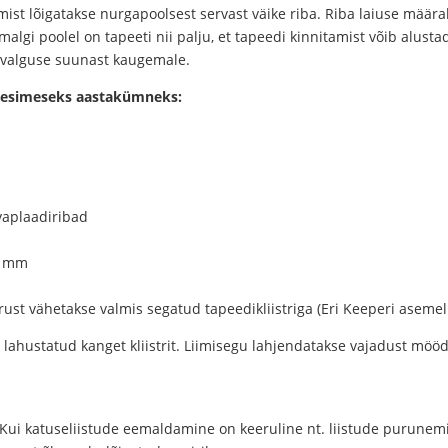
atmist lõigatakse nurgapoolsest servast väike riba. Riba laiuse määr
algi poolel on tapeeti nii palju, et tapeedi kinnitamist võib alusta
 valguse suunast kaugemale.
e esimeseks aastakümneks:
vaplaadiribad
0 mm
iirust vähetakse valmis segatud tapeedikliistriga (Eri Keeperi asem
l lahustatud kanget kliistrit. Liimisegu lahjendatakse vajadust möö
 Kui katuseliistude eemaldamine on keeruline nt. liistude purunemi