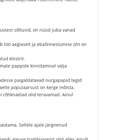
kustest sõltusid, on nüüd juba vanad
ub töö aeglaselt ja ebaõnnestumise oht on
ud kliistrit.
semate pappide kinnitamisel välja
kadesse paigaldatavad nurgapapid tegid
naelte populaarsust on kerge mõista.
i rõhknaelad olid teravamad. Ainul
kaotama. Sellele ajale järgnenud
ndi alguse traditsioonist olid alles ainult