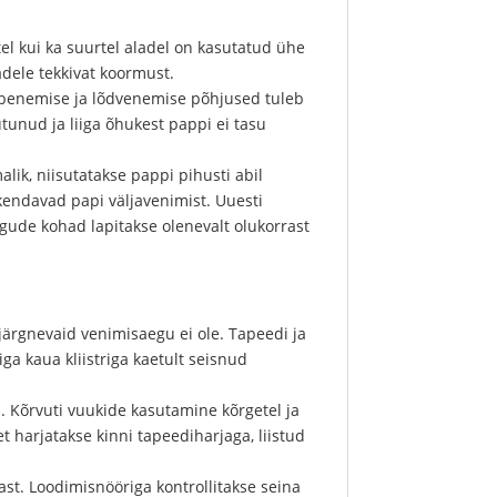
l kui ka suurtel aladel on kasutatud ühe
adele tekkivat koormust.
Rebenemise ja lõdvenemise põhjused tuleb
tunud ja liiga õhukest pappi ei tasu
alik, niisutatakse pappi pihusti abil
askendavad papi väljavenimist. Uuesti
gude kohad lapitakse olenevalt olukorrast
 järgnevaid venimisaegu ei ole. Tapeedi ja
ga kaua kliistriga kaetult seisnud
u. Kõrvuti vuukide kasutamine kõrgetel ja
t harjatakse kinni tapeediharjaga, liistud
st. Loodimisnööriga kontrollitakse seina