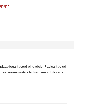
upapp
 plaatidega kaetud pindadele. Papiga kaetud
ju restaureerimistöödel kuid see sobib väga