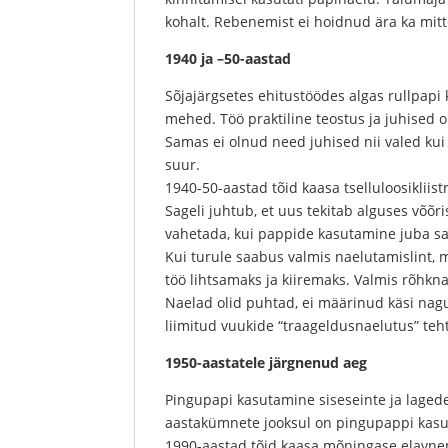
kohalt. Rebenemist ei hoidnud ära ka mitte
1940 ja –50-aastad
Sõjajärgsetes ehitustöödes algas rullpapi
mehed. Töö praktiline teostus ja juhised 
Samas ei olnud need juhised nii valed kui
suur.
1940-50-aastad tõid kaasa tselluloosikliist
Sageli juhtub, et uus tekitab alguses võõri
vahetada, kui pappide kasutamine juba sa
Kui turule saabus valmis naelutamislint,
töö lihtsamaks ja kiiremaks. Valmis rõhkn
Naelad olid puhtad, ei määrinud käsi nag
liimitud vuukide “traageldusnaelutus” tehti
1950-aastatele järgnenud aeg
Pingupapi kasutamine siseseinte ja lagede
aastakümnete jooksul on pingupappi kasu
1990-aastad tõid kaasa mõningase elavnemis