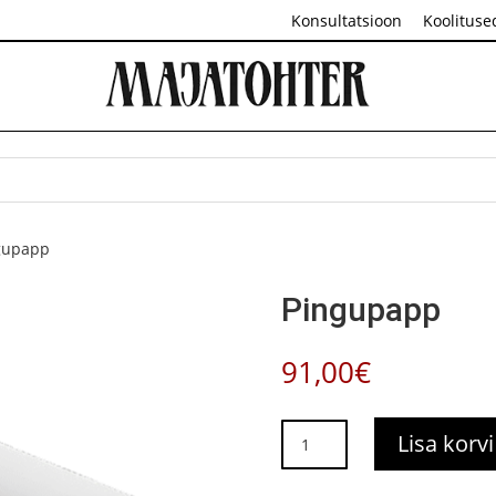
Konsultatsioon
Koolituse
gupapp
Pingupapp
91,00
€
Pingupapp
Lisa korvi
kogus