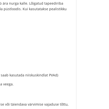
ab ära nurga kalle. Lõigatud tapeediriba
da püstloodis. Kui kasutatakse pealistikku
el saab kasutada niiskuskindlat PVAd)
da veega.
se või täiendava värvimise vajaduse tõttu,