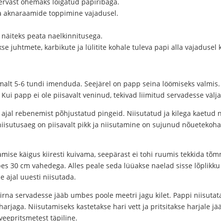
 servast õhemaks lõigatud papiribaga.
 ja aknaraamide toppimine vajadusel.
 näiteks peata naelkinnitusega.
e juhtmete, karbikute ja lülitite kohale tuleva papi alla vajadusel 
alt 5-6 tundi imenduda. Seejärel on papp seina löömiseks valmis. 
Kui papp ei ole piisavalt veninud, tekivad liimitud servadesse väl
 ajal rebenemist põhjustatud pingeid. Niisutatud ja kilega kaetud n
niisutusaeg on piisavalt pikk ja niisutamine on sujunud nõueteko
mise käigus kiiresti kuivama, seepärast ei tohi ruumis tekkida tõmm
es 30 cm vahedega. Alles peale seda lüüakse naelad sisse lõplikku
 ajal uuesti niisutada.
ivirna servadesse jääb umbes poole meetri jagu kilet. Pappi niisutat
arjaga. Niisutamiseks kastetakse hari vett ja pritsitakse harjale jää
t veepritsmetest täpiline.