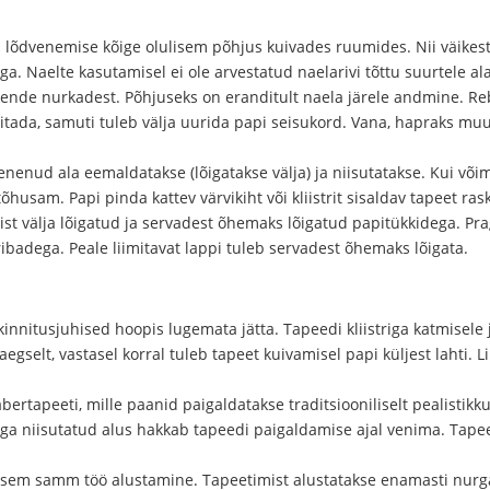
lõdvenemise kõige olulisem põhjus kuivades ruumides. Nii väikeste
. Naelte kasutamisel ei ole arvestatud naelarivi tõttu suurtele al
kende nurkadest. Põhjuseks on eranditult naela järele andmine. 
itada, samuti tuleb välja uurida papi seisukord. Vana, hapraks muu
enenud ala eemaldatakse (lõigatakse välja) ja niisutatakse. Kui võim
tõhusam. Papi pinda kattev värvikiht või kliistrit sisaldav tapeet r
t välja lõigatud ja servadest õhemaks lõigatud papitükkidega. Pra
ribadega. Peale liimitavat lappi tuleb servadest õhemaks lõigata.
kinnitusjuhised hoopis lugemata jätta. Tapeedi kliistriga katmisele
lt, vastasel korral tuleb tapeet kuivamisel papi küljest lahti. Lii
bertapeeti, mille paanid paigaldatakse traditsiooniliselt pealistikk
riga niisutatud alus hakkab tapeedi paigaldamise ajal venima. Tapee
isem samm töö alustamine. Tapeetimist alustatakse enamasti nurga