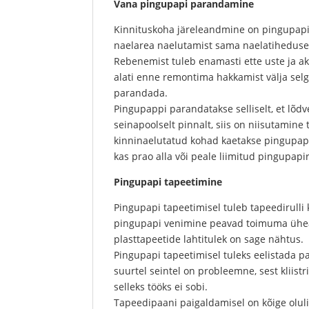
Vana pingupapi parandamine
Kinnituskoha järeleandmine on pingupapi 
naelarea naelutamist sama naelatihedusega
Rebenemist tuleb enamasti ette uste ja a
alati enne remontima hakkamist välja selg
parandada.
Pingupappi parandatakse selliselt, et lõdv
seinapoolselt pinnalt, siis on niisutamine 
kinninaelutatud kohad kaetakse pingupapis
kas prao alla või peale liimitud pingupapi
Pingupapi tapeetimine
Pingupapi tapeetimisel tuleb tapeedirulli 
pingupapi venimine peavad toimuma üheaegse
plasttapeetide lahtitulek on sage nähtus.
Pingupapi tapeetimisel tuleks eelistada pa
suurtel seintel on probleemne, sest kliist
selleks tööks ei sobi.
Tapeedipaani paigaldamisel on kõige olul