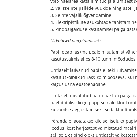
võib naelarea katta liimitud ja alumisest
2. Välisseinte palkide vuukide ning uste-
3. Seinte vajalik õgvendamine
4. Elektripistikute asukohtade tähistamine
5. Pindpaigalduse kasutamisel paigaldataks
Üldjuhised paigaldamiseks
Papil peab laskma peale niisutamist vähem
kasutusvalmis alles 8-10 tunni möödudes. 
Ühtlaselt kuivanud papis ei teki kuivamise
kasutuskõlblikud kaks-kolm ööpäeva. Kui 
käigus üsna ebatõenäoline.
Ühtlaselt niisutatud papp hakkab paigalda
naelutatakse kogu papp seinale kinni umb
kuivamise aeglustamiseks seda kinnitamise
Põrandale laotatakse kile selliselt, et pap
looduslikest harjastest valmistatud maalrih
selliselt, et pind oleks ühtlaselt väikestes