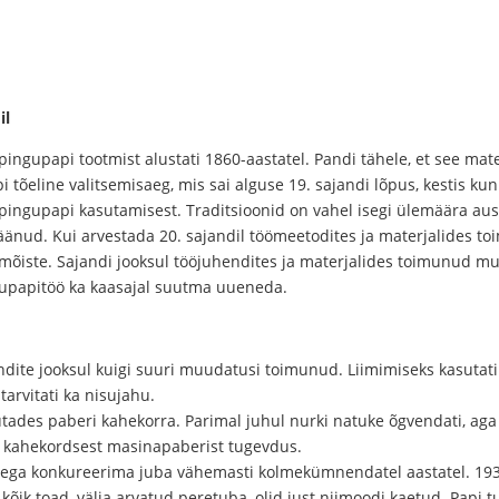
il
ngupapi tootmist alustati 1860-aastatel. Pandi tähele, et see mate
i tõeline valitsemisaeg, mis sai alguse 19. sajandi lõpus, kestis ku
st pingupapi kasutamisest. Traditsioonid on vahel isegi ülemäära aus
ud. Kui arvestada 20. sajandil töömeetodites ja materjalides to
iv mõiste. Sajandi jooksul tööjuhendites ja materjalides toimunud 
gupapitöö ka kaasajal suutma uueneda.
dite jooksul kuigi suuri muudatusi toimunud. Liimimiseks kasutati r
s tarvitati ka nisujahu.
utades paberi kahekorra. Parimal juhul nurki natuke õgvendati, ag
se kahekordsest masinapaberist tugevdus.
tega konkureerima juba vähemasti kolmekümnendatel aastatel. 1937
 kõik toad, välja arvatud peretuba, olid just niimoodi kaetud. Papi