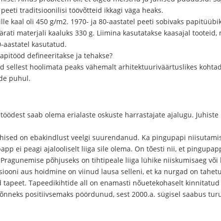
peeti traditsioonilisi töövõtteid ikkagi väga heaks.
lle kaal oli 450 g/m2. 1970- ja 80-aastatel peeti sobivaks papitüüb
ärati materjali kaaluks 330 g. Liimina kasutatakse kaasajal tooteid, m
0-aastatel kasutatud.
papitööd defineeritakse ja tehakse?
d sellest hoolimata peaks vähemalt arhitektuuriväärtuslikes koht
de puhul.
est saab olema erialaste oskuste harrastajate ajalugu. Juhiste ko
juhised on ebakindlust veelgi suurendanud. Ka pingupapi niisutami
papp ei peagi ajalooliselt liiga sile olema. On tõesti nii, et pingupa
 Pragunemise põhjuseks on tihtipeale liiga lühike niiskumisaeg või 
siooni aus hoidmine on viinud lausa selleni, et ka nurgad on ta
d tapeet. Tapeedikihtide all on enamasti nõuetekohaselt kinnitatu
 õnneks positiivsemaks pöördunud, sest 2000.a. sügisel saabus tur