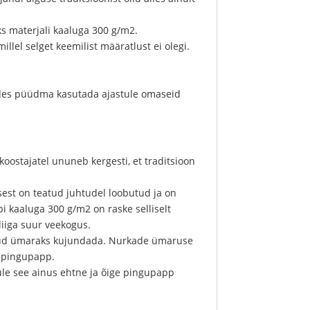
iks materjali kaaluga 300 g/m2.
illel selget keemilist määratlust ei olegi.
ades püüdma kasutada ajastule omaseid
ostajatel ununeb kergesti, et traditsioon
sest on teatud juhtudel loobutud ja on
ppi kaaluga 300 g/m2 on raske selliselt
liiga suur veekogus.
hetud ümaraks kujundada. Nurkade ümaruse
d pingupapp.
ule see ainus ehtne ja õige pingupapp