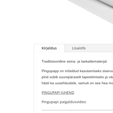
Kirjeldus
Lisainfo
Traditsiooniline seina- ja laekattematerjal
Pingupapp on mõeldud kasutamiseks siseruum
pind sobib suurepäraselt tapeetimiseks ja vär
hästi ka uusehitustele, samuti on see hea mat
PINGUPAPI JUHEND
Pingupapi paigaldusvideo: