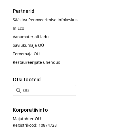
Partnerid
Säästva Renoveerimise Infokeskus
In Eco
Vanamaterjali ladu
Saviukumaja OÜ
Tervemaja OÜ
Restaureerijate ühendus
Otsi tooteid
Korporatiivinfo
Majatohter OÜ
Registrikood: 10874728