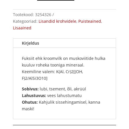
Tootekood:
3254326
Kategooriad:
Lisandid krohvidele
,
Puisteained
,
Lisaained
Kirjeldus
Fuksiit ehk kroomvilk on muskoviitide hulka
kuuluv roheka tooniga mineraal.
Keemiline valem: K(Al, Cr)2[(OH,
F)2/AlSi3O10]
Sobivus:
lubi, tsement, õli, akrüül
Lahustuvus:
vees lahustumatu
Ohutus:
Kahjulik sissehingamisel, kanna
maski!