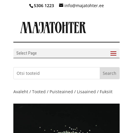
5306 1223
info@majatohter.ee
Select Page
Avaleht
/
Tooted
/
Puisteained
/
Lisaained
/ Fuksiit