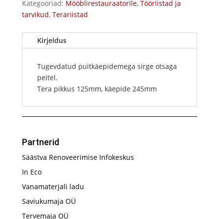
Kategooriad:
Mööblirestauraatorile
,
Tööriistad ja
tarvikud
,
Terariistad
Kirjeldus
Tugevdatud puitkäepidemega sirge otsaga
peitel.
Tera pikkus 125mm, käepide 245mm
Partnerid
Säästva Renoveerimise Infokeskus
In Eco
Vanamaterjali ladu
Saviukumaja OÜ
Tervemaja OÜ