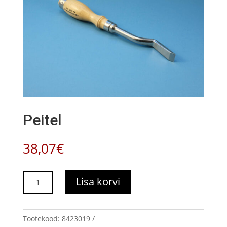
Peitel
38,07
€
Peitel
Lisa korvi
kogus
Tootekood:
8423019