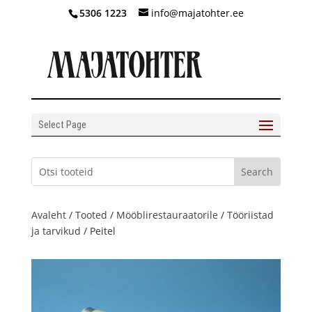
5306 1223
info@majatohter.ee
Select Page
Avaleht
/
Tooted
/
Mööblirestauraatorile
/
Tööriistad
ja tarvikud
/ Peitel