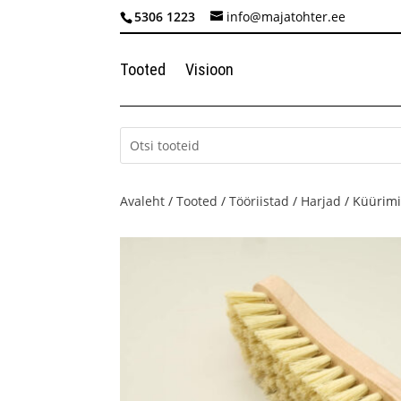
5306 1223
info@majatohter.ee
Tooted
Visioon
Avaleht
/
Tooted
/
Tööriistad
/
Harjad
/ Küürimi