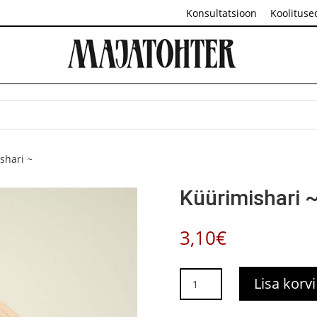
Konsultatsioon
Koolituse
shari ~
Küürimishari 
3,10
€
Küürimishari
Lisa korvi
~
kogus