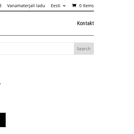
d
Vanamaterjali ladu
Eesti
0 Items
Kontakt
~