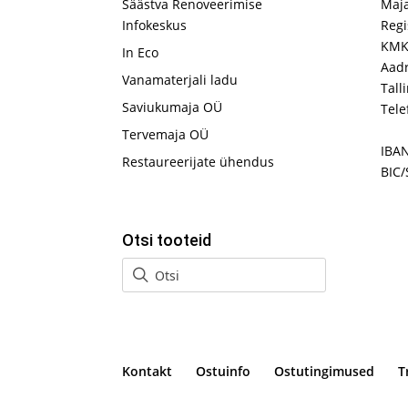
Säästva Renoveerimise
Maj
Infokeskus
Regi
KMK
In Eco
Aadr
Vanamaterjali ladu
Tall
Saviukumaja OÜ
Tele
Tervemaja OÜ
IBA
Restaureerijate ühendus
BIC/
Otsi tooteid
Kontakt
Ostuinfo
Ostutingimused
T