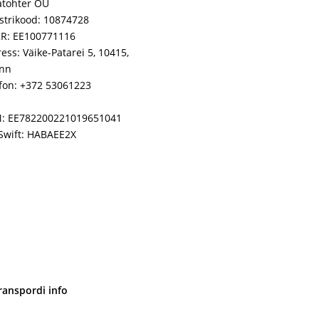
atohter OÜ
strikood: 10874728
R: EE100771116
ess: Väike-Patarei 5, 10415,
inn
fon: +372 53061223
N: EE782200221019651041
Swift: HABAEE2X
ranspordi info