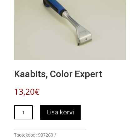
Kaabits, Color Expert
13,20
€
Kaabits,
Lisa korvi
Color
Expert
kogus
Tootekood:
937260