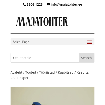
5306 1223
info@majatohter.ee
Select Page
Avaleht
/
Tooted
/
Tööriistad
/
Kaabitsad
/ Kaabits,
Color Expert