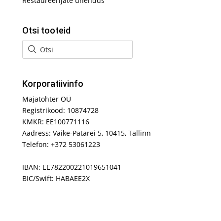
Restaureerijate ühendus
Otsi tooteid
Korporatiivinfo
Majatohter OÜ
Registrikood: 10874728
KMKR: EE100771116
Aadress: Väike-Patarei 5, 10415, Tallinn
Telefon: +372 53061223
IBAN: EE782200221019651041
BIC/Swift: HABAEE2X