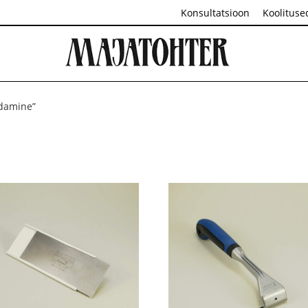
Konsultatsioon
Koolituse
ldamine”