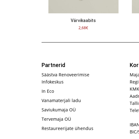
Värvikaabits
2,68
€
Partnerid
Kor
Säästva Renoveerimise
Maj
Infokeskus
Regi
KMK
In Eco
Aadr
Vanamaterjali ladu
Tall
Saviukumaja OÜ
Tele
Tervemaja OÜ
IBA
Restaureerijate ühendus
BIC/