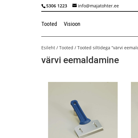
5306 1223
info@majatohter.ee
Tooted
Visioon
Esileht
/
Tooted
/ Tooted siltidega “värvi eema
värvi eemaldamine