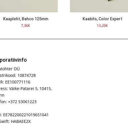
Kaapleht, Bahco 125mm
Kaabits, Color Expert
7,36
€
13,20
€
poratiivinfo
atohter OÜ
strikood: 10874728
R: EE100771116
ess: Väike-Patarei 5, 10415,
inn
fon: +372 53061223
N: EE782200221019651041
Swift: HABAEE2X