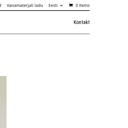
d
Vanamaterjali ladu
Eesti
0 Items
Kontakt