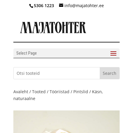
5306 1223
info@majatohter.ee
Select Page
Avaleht
/
Tooted
/
Tööriistad
/
Pintslid
/ Käsn,
naturaalne