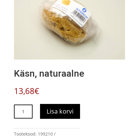
Käsn, naturaalne
13,68
€
Käsn,
Lisa korvi
naturaalne
kogus
Tootekood:
199210