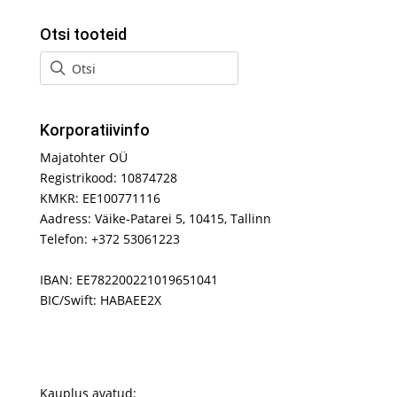
Otsi tooteid
Korporatiivinfo
Majatohter OÜ
Registrikood: 10874728
KMKR: EE100771116
Aadress: Väike-Patarei 5, 10415, Tallinn
Telefon: +372 53061223
IBAN: EE782200221019651041
BIC/Swift: HABAEE2X
Kauplus avatud: