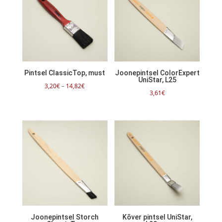
Pintsel ClassicTop, must
Joonepintsel ColorExpert
UniStar, L25
Hinnavahemik:
3,20
€
–
14,82
€
3,61
€
3,20€
kuni
14,82€
Joonepintsel Storch
Kõver pintsel UniStar,