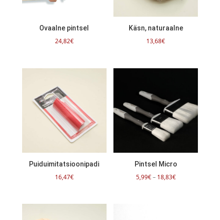
Ovaalne pintsel
Käsn, naturaalne
24,82
€
13,68
€
Puiduimitatsioonipadi
Pintsel Micro
Hinnavahemik:
16,47
€
5,99
€
–
18,83
€
5,99€
kuni
18,83€