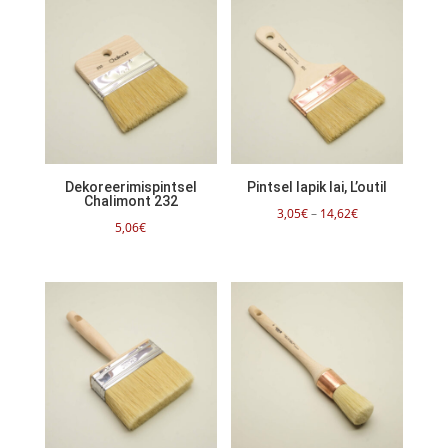
Dekoreerimispintsel
Pintsel lapik lai, L’outil
Chalimont 232
Hinnavahemik:
3,05
€
–
14,62
€
5,06
€
3,05€
kuni
14,62€