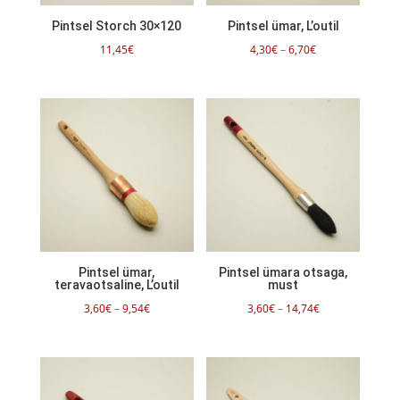
Pintsel Storch 30×120
Pintsel ümar, L’outil
Hinnavahemik:
11,45
€
4,30
€
–
6,70
€
4,30€
kuni
6,70€
Pintsel ümar,
Pintsel ümara otsaga,
teravaotsaline, L’outil
must
Hinnavahemik:
Hinnavahemik:
3,60
€
–
9,54
€
3,60
€
–
14,74
€
3,60€
3,60€
kuni
kuni
9,54€
14,74€