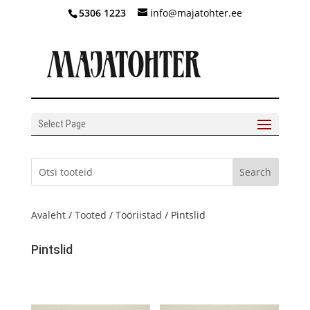
5306 1223
info@majatohter.ee
Select Page
Avaleht
/
Tooted
/
Tööriistad
/ Pintslid
Pintslid