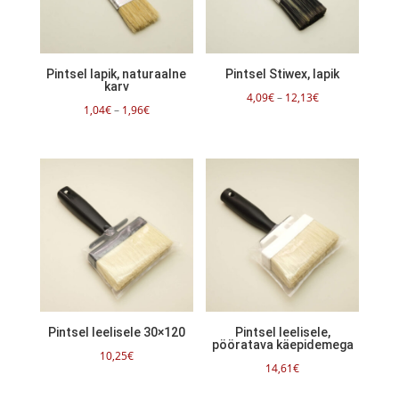
Pintsel lapik, naturaalne
Pintsel Stiwex, lapik
karv
Hinnavahemik:
4,09
€
–
12,13
€
Hinnavahemik:
1,04
€
–
1,96
€
4,09€
1,04€
kuni
kuni
12,13€
1,96€
Pintsel leelisele 30×120
Pintsel leelisele,
pööratava käepidemega
10,25
€
14,61
€