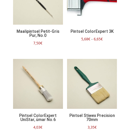
Maalipintsel Petit-Gris
Pintsel ColorExpert 3K
Pur, No.0
Hinnavahemik:
5,68
€
–
6,65
€
7,50
€
5,68€
kuni
6,65€
Pintsel ColorExpert
Pintsel Stiwex Precision
UniStar, ümar No.6
70mm
4,03
€
3,35
€