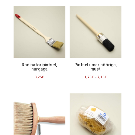
Radiaatoripintsel,
Pintsel ümar nööriga,
nurgaga
must
Hinnavahemik:
3,25
€
1,73
€
–
7,13
€
1,73€
kuni
7,13€