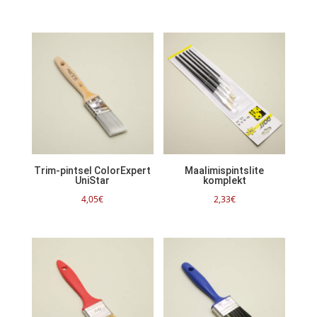
Trim-pintsel ColorExpert
Maalimispintslite
UniStar
komplekt
4,05
€
2,33
€