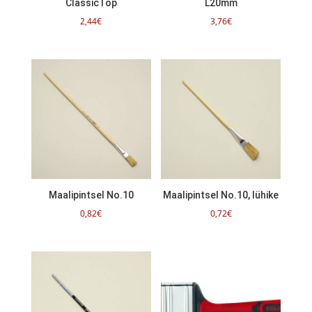
ClassicTop
L20mm
2,44
€
3,76
€
Maalipintsel No.10
Maalipintsel No.10, lühike
0,82
€
0,72
€