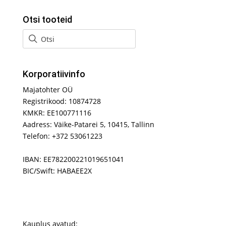
Otsi tooteid
Korporatiivinfo
Majatohter OÜ
Registrikood: 10874728
KMKR: EE100771116
Aadress: Väike-Patarei 5, 10415, Tallinn
Telefon: +372 53061223
IBAN: EE782200221019651041
BIC/Swift: HABAEE2X
Kauplus avatud: