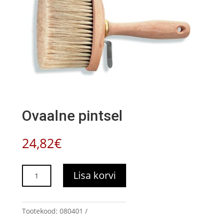
Ovaalne pintsel
24,82
€
Ovaalne
Lisa korvi
pintsel
kogus
Tootekood:
080401