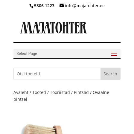
5306 1223
info@majatohter.ee
Select Page
Avaleht
/
Tooted
/
Tööriistad
/
Pintslid
/ Ovaalne
pintsel