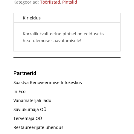
Kategooriad:
Tööriistad
,
Pintslid
Kirjeldus
Korralik kvaliteetne pintsel on eelduseks
hea tulemuse saavutamisele!
Partnerid
Säästva Renoveerimise Infokeskus
In Eco
Vanamaterjali ladu
Saviukumaja OÜ
Tervemaja OÜ
Restaureerijate ühendus