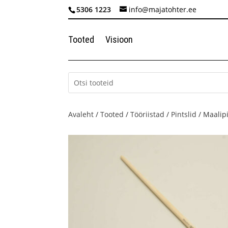
5306 1223
info@majatohter.ee
Tooted
Visioon
Avaleht
/
Tooted
/
Tööriistad
/
Pintslid
/ Maalip