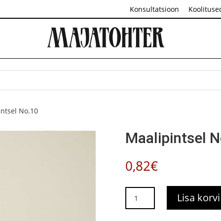
Konsultatsioon
Koolituse
intsel No.10
Maalipintsel 
0,82
€
Maalipintsel
Lisa korvi
No.10
kogus