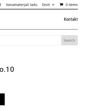
d
Vanamaterjali ladu
Eesti
0 Items
Kontakt
No.10