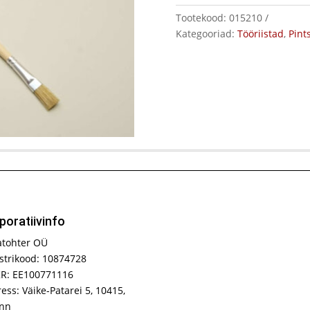
Tootekood:
015210
Kategooriad:
Tööriistad
,
Pints
poratiivinfo
atohter OÜ
strikood: 10874728
R: EE100771116
ess: Väike-Patarei 5, 10415,
inn