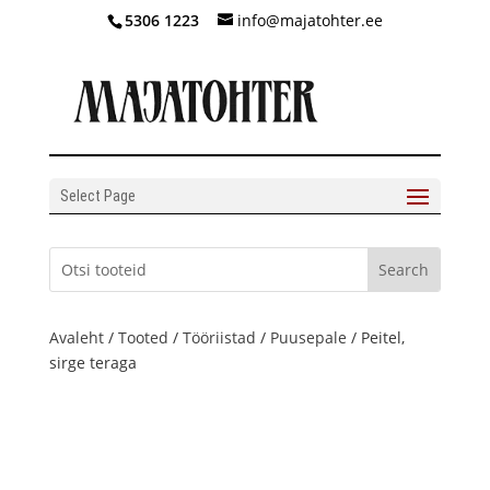
5306 1223
info@majatohter.ee
Select Page
Avaleht
/
Tooted
/
Tööriistad
/
Puusepale
/ Peitel,
sirge teraga