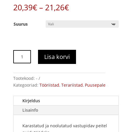
Hinnavahemik:
20,39
€
–
21,26
€
20,39€
kuni
Suurus
21,26€
Peitel,
Lisa korvi
sirge
teraga
kogus
Tootekood:
-
Kategooriad:
Tööriistad
,
Terariistad
,
Puusepale
Kirjeldus
Lisainfo
Karastatud ja noolutatud vastupidav peitel