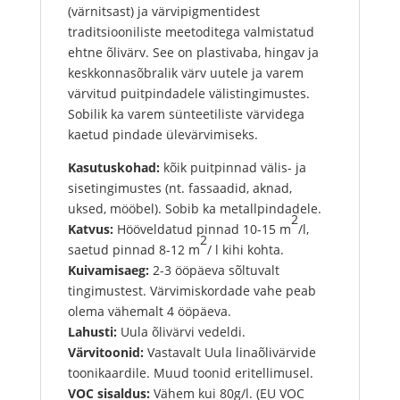
(värnitsast) ja värvipigmentidest
traditsiooniliste meetoditega valmistatud
ehtne õlivärv. See on plastivaba, hingav ja
keskkonnasõbralik värv uutele ja varem
värvitud puitpindadele välistingimustes.
Sobilik ka varem sünteetiliste värvidega
kaetud pindade ülevärvimiseks.
Kasutuskohad:
kõik puitpinnad välis- ja
sisetingimustes (nt. fassaadid, aknad,
uksed, mööbel). Sobib ka metallpindadele.
2
Katvus:
Hööveldatud pinnad 10-15 m
/l,
2
saetud pinnad 8-12 m
/ l kihi kohta.
Kuivamisaeg:
2-3 ööpäeva sõltuvalt
tingimustest. Värvimiskordade vahe peab
olema vähemalt 4 ööpäeva.
Lahusti:
Uula õlivärvi vedeldi.
Värvitoonid:
Vastavalt Uula linaõlivärvide
toonikaardile. Muud toonid eritellimusel.
VOC sisaldus:
Vähem kui 80g/l. (EU VOC