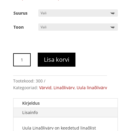
38,30€
kuni
Suurus
276,00€
Toon
Uula
Lisa korvi
linaõlivärv
kogus
Tootekood:
300
Kategooriad:
Värvid
,
Linaõlivärv
,
Uula linaõlivärv
Kirjeldus
Lisainfo
Uula Linaõlivärv on keedetud linaõlist