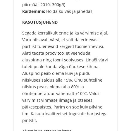
piirmäär 2010: 300g/l)
Käitlemine:
Hoida kuivas ja jahedas.
KASUTUSJUHEND
Segada korralikult enne ja ka värvimise ajal.
Varu piisavalt värvi, et vältida erinevast
partiist tulenevaid kergeid toonierinevusi.
Alati teosta proovitöö, et veenduda
aluspinna ning tooni sobivuses. Linaõlivärvi
tuleb peale kanda väga õhukese kihina.
Aluspind peab olema kuiv ja puidu
niiskusesisaldus alla 15%. Õhu suhteline
niiskus peaks olema alla 80% ja
õhutemperatuur vähemalt +10°C. Väldi
värvimist vihmase ilmaga ja otseses
päikesepaistes. Parim on soe kuiv pilvine
ilm. Kasuta kvaliteetset tugevate harjastega
pintslit.