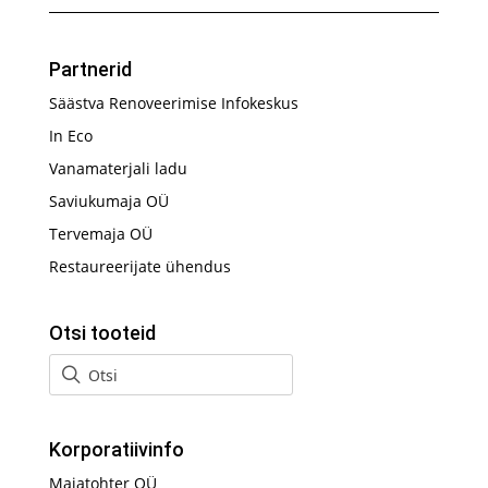
Partnerid
Säästva Renoveerimise Infokeskus
In Eco
Vanamaterjali ladu
Saviukumaja OÜ
Tervemaja OÜ
Restaureerijate ühendus
Otsi tooteid
Korporatiivinfo
Majatohter OÜ