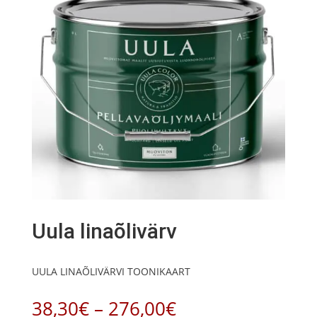
Uula linaõlivärv
UULA LINAÕLIVÄRVI TOONIKAART
Hinnavahemik:
38,30
€
–
276,00
€