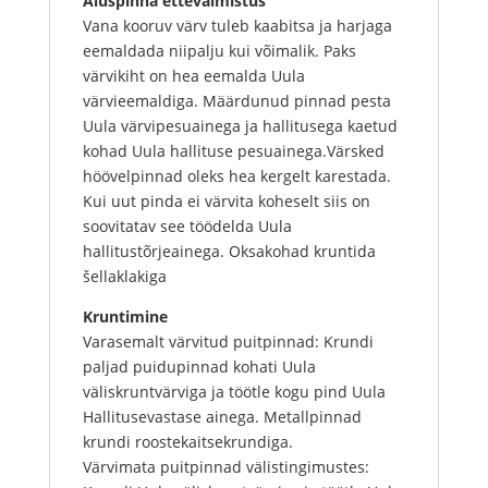
Aluspinna ettevalmistus
Vana kooruv värv tuleb kaabitsa ja harjaga
eemaldada niipalju kui võimalik. Paks
värvikiht on hea eemalda Uula
värvieemaldiga. Määrdunud pinnad pesta
Uula värvipesuainega ja hallitusega kaetud
kohad Uula hallituse pesuainega.Värsked
höövelpinnad oleks hea kergelt karestada.
Kui uut pinda ei värvita koheselt siis on
soovitatav see töödelda Uula
hallitustõrjeainega. Oksakohad kruntida
šellaklakiga
Kruntimine
Varasemalt värvitud puitpinnad: Krundi
paljad puidupinnad kohati Uula
väliskruntvärviga ja töötle kogu pind Uula
Hallitusevastase ainega. Metallpinnad
krundi roostekaitsekrundiga.
Värvimata puitpinnad välistingimustes: