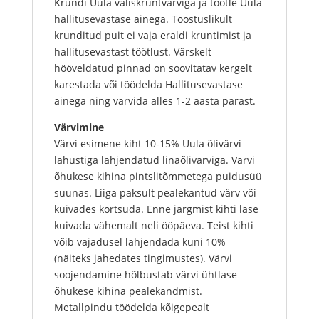
Krundi Uula väliskruntvärviga ja töötle Uula
hallitusevastase ainega. Tööstuslikult
krunditud puit ei vaja eraldi kruntimist ja
hallitusevastast töötlust. Värskelt
hööveldatud pinnad on soovitatav kergelt
karestada või töödelda Hallitusevastase
ainega ning värvida alles 1-2 aasta pärast.
Värvimine
Värvi esimene kiht 10-15% Uula õlivärvi
lahustiga lahjendatud linaõlivärviga. Värvi
õhukese kihina pintslitõmmetega puidusüü
suunas. Liiga paksult pealekantud värv või
kuivades kortsuda. Enne järgmist kihti lase
kuivada vähemalt neli ööpäeva. Teist kihti
võib vajadusel lahjendada kuni 10%
(näiteks jahedates tingimustes). Värvi
soojendamine hõlbustab värvi ühtlase
õhukese kihina pealekandmist.
Metallpindu töödelda kõigepealt