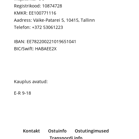
Registrikood: 10874728
KMKR: EE100771116
Aadress: Väike-Patarei 5, 10415, Tallinn
Telefon: +372 53061223
IBAN: EE782200221019651041
BIC/Swift: HABAEE2X
Kauplus avatud:
E-R 9-18
Kontakt
Ostuinfo
Ostutingimused
Transpordi info