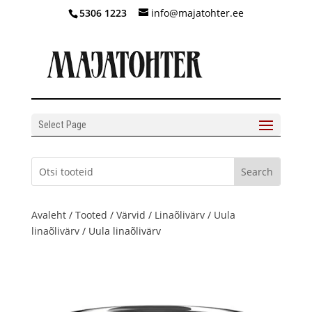
5306 1223
info@majatohter.ee
Select Page
Avaleht
/
Tooted
/
Värvid
/
Linaõlivärv
/
Uula
linaõlivärv
/ Uula linaõlivärv