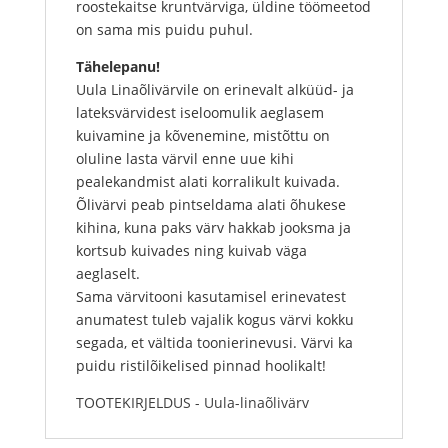
roostekaitse kruntvärviga, üldine töömeetod
on sama mis puidu puhul.
Tähelepanu!
Uula Linaõlivärvile on erinevalt alküüd- ja
lateksvärvidest iseloomulik aeglasem
kuivamine ja kõvenemine, mistõttu on
oluline lasta värvil enne uue kihi
pealekandmist alati korralikult kuivada.
Õlivärvi peab pintseldama alati õhukese
kihina, kuna paks värv hakkab jooksma ja
kortsub kuivades ning kuivab väga
aeglaselt.
Sama värvitooni kasutamisel erinevatest
anumatest tuleb vajalik kogus värvi kokku
segada, et vältida toonierinevusi. Värvi ka
puidu ristilõikelised pinnad hoolikalt!
TOOTEKIRJELDUS - Uula-linaõlivärv