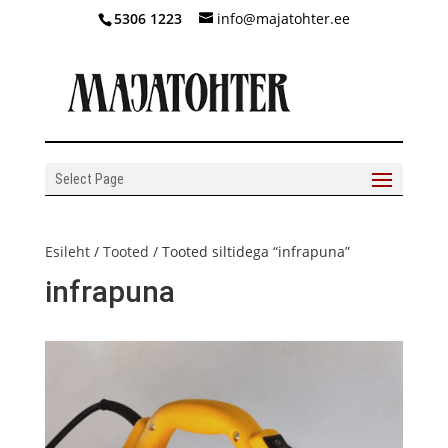
5306 1223
info@majatohter.ee
Select Page
Esileht
/
Tooted
/ Tooted siltidega “infrapuna”
infrapuna