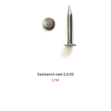
Sadulavöö nael 2,2×20
2,79
€