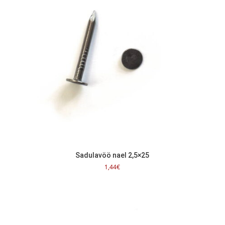
Sadulavöö nael 2,5×25
1,44
€