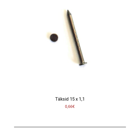
Täksid 15 x 1,1
0,66
€