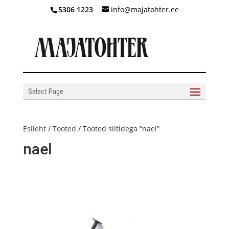
5306 1223
info@majatohter.ee
Select Page
Esileht
/
Tooted
/ Tooted siltidega “nael”
nael