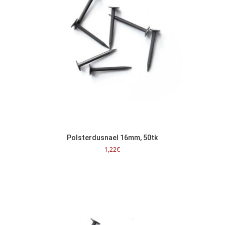
Polsterdusnael 16mm, 50tk
1,22
€