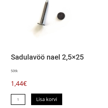
Sadulavöö nael 2,5×25
50tk
1,44
€
Sadulavöö
Lisa korvi
nael
2,5x25