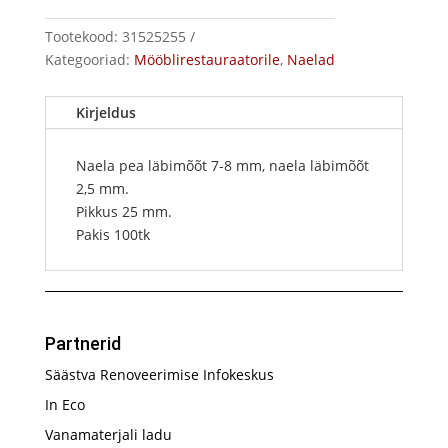
kogus
Tootekood:
31525255
Kategooriad:
Mööblirestauraatorile
,
Naelad
Kirjeldus
Naela pea läbimõõt 7-8 mm, naela läbimõõt
2,5 mm.
Pikkus 25 mm.
Pakis 100tk
Partnerid
Säästva Renoveerimise Infokeskus
In Eco
Vanamaterjali ladu