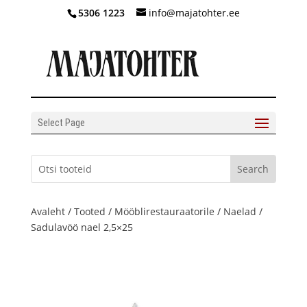
5306 1223
info@majatohter.ee
Select Page
Avaleht
/
Tooted
/
Mööblirestauraatorile
/
Naelad
/
Sadulavöö nael 2,5×25