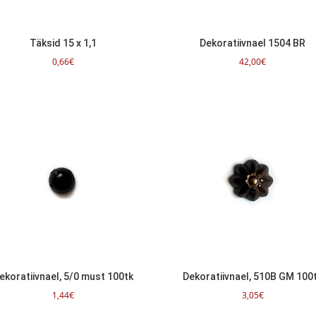
Täksid 15 x 1,1
Dekoratiivnael 1504 BR
0,66
€
42,00
€
ekoratiivnael, 5/0 must 100tk
Dekoratiivnael, 510B GM 100
1,44
€
3,05
€