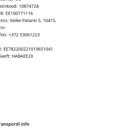
strikood: 10874728
R: EE100771116
ess: Väike-Patarei 5, 10415,
inn
fon: +372 53061223
N: EE782200221019651041
Swift: HABAEE2X
ranspordi info