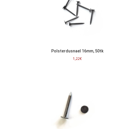
Polsterdusnael 16mm, 50tk
1,22
€