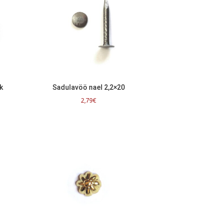
k
Sadulavöö nael 2,2×20
2,79
€