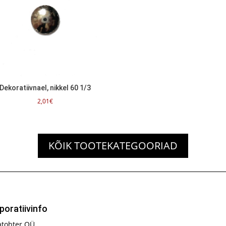
Dekoratiivnael, nikkel 60 1/3
2,01
€
KÕIK TOOTEKATEGOORIAD
poratiivinfo
atohter OÜ