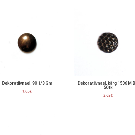
Dekoratiivnael, 90 1/3 Gm
Dekoratiivnael, kärg 1506 M 
50tk
1,65
€
2,63
€