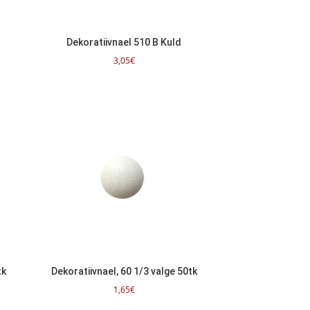
Dekoratiivnael 510 B Kuld
3,05
€
tk
Dekoratiivnael, 60 1/3 valge 50tk
1,65
€