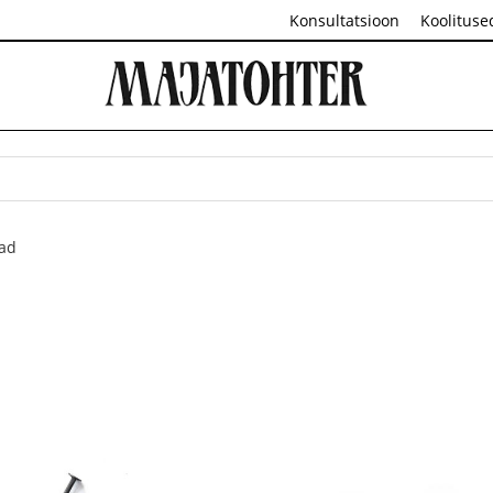
Konsultatsioon
Koolituse
lad