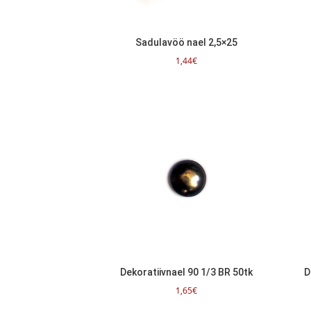
Sadulavöö nael 2,5×25
1,44
€
Dekoratiivnael 90 1/3 BR 50tk
D
1,65
€