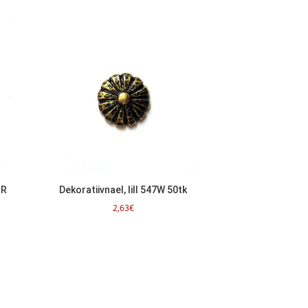
BR
Dekoratiivnael, lill 547W 50tk
2,63
€