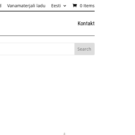
d
Vanamaterjali ladu
Eesti
0 Items
Kontakt