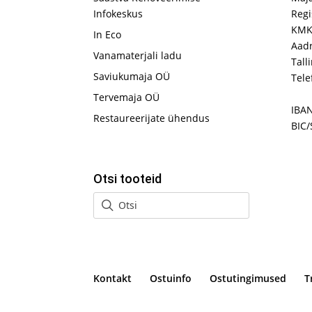
Infokeskus
Regi
KMK
In Eco
Aadr
Vanamaterjali ladu
Tall
Saviukumaja OÜ
Tele
Tervemaja OÜ
IBA
Restaureerijate ühendus
BIC/
Otsi tooteid
Kontakt
Ostuinfo
Ostutingimused
T