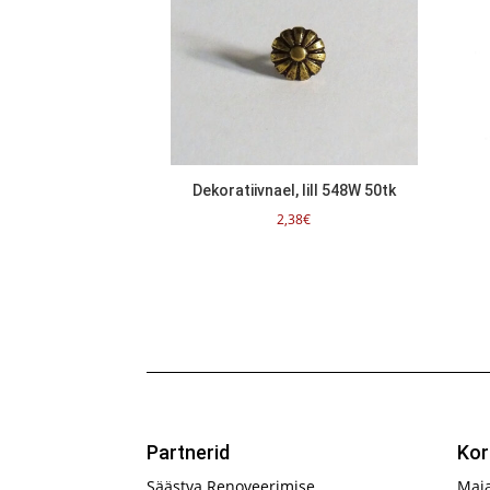
Dekoratiivnael, lill 548W 50tk
2,38
€
Partnerid
Kor
Säästva Renoveerimise
Maj