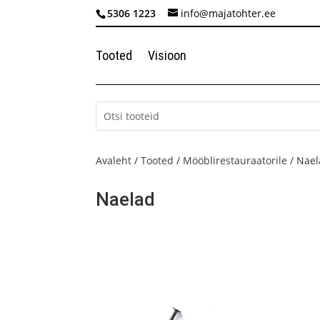
5306 1223
info@majatohter.ee
Tooted
Visioon
Avaleht
/
Tooted
/
Mööblirestauraatorile
/ Nae
Naelad