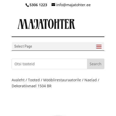
5306 1223
info@majatohter.ee
Select Page
Avaleht
/
Tooted
/
Mööblirestauraatorile
/
Naelad
/
Dekoratiivnael 1504 BR