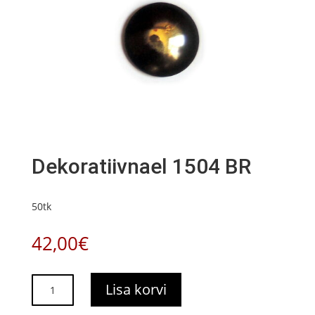
Dekoratiivnael 1504 BR
50tk
42,00
€
Dekoratiivnael
Lisa korvi
1504
BR