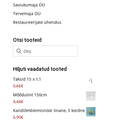
Saviukumaja OÜ
Tervemaja OÜ
Restaureerijate ühendus
Otsi tooteid
Hiljuti vaadatud tooted
Täksid 15 x 1,1
0,66
€
Mõõdulint 150cm
4,44
€
Kandiõmblemisnöör linane, 5 kordne
6,90
€