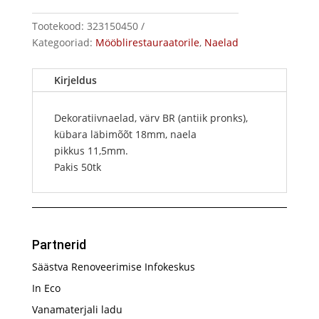
kogus
Tootekood:
323150450
Kategooriad:
Mööblirestauraatorile
,
Naelad
Kirjeldus
Dekoratiivnaelad, värv BR (antiik pronks),
kübara läbimõõt 18mm, naela
pikkus 11,5mm.
Pakis 50tk
Partnerid
Säästva Renoveerimise Infokeskus
In Eco
Vanamaterjali ladu