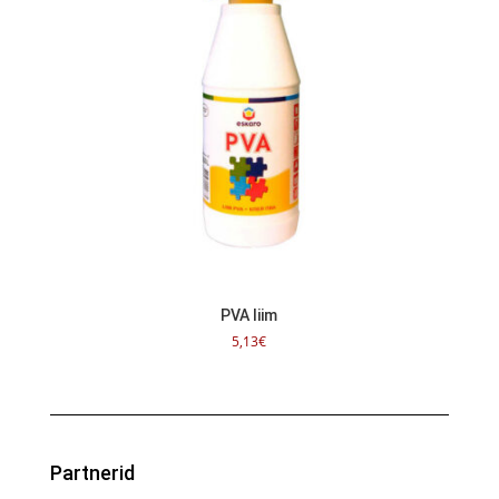
PVA liim
5,13
€
Partnerid