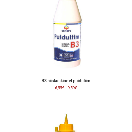
B3 niiskuskindel puiduliim
Hinnavahemik:
6,55
€
–
9,59
€
6,55€
kuni
9,59€