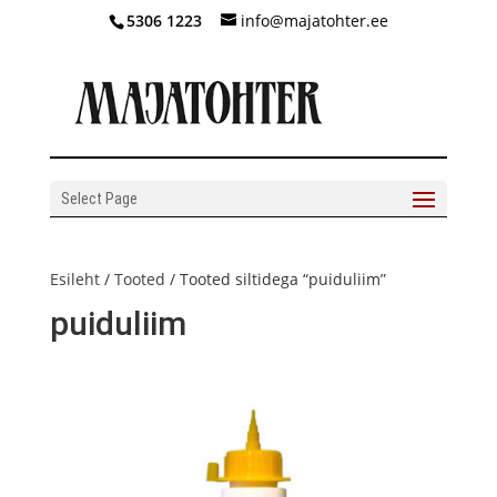
5306 1223
info@majatohter.ee
Select Page
Esileht
/
Tooted
/ Tooted siltidega “puiduliim”
puiduliim