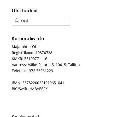
Otsi tooteid
Korporatiivinfo
Majatohter OÜ
Registrikood: 10874728
KMKR: EE100771116
Aadress: Väike-Patarei 5, 10415, Tallinn
Telefon: +372 53061223
IBAN: EE782200221019651041
BIC/Swift: HABAEE2X
Kauplus avatud: