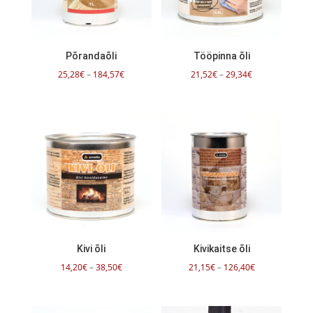
Põrandaõli
Tööpinna õli
Hinnavahemik:
Hinnavahemik:
25,28
€
–
184,57
€
21,52
€
–
29,34
€
25,28€
21,52€
kuni
kuni
184,57€
29,34€
Kivi õli
Kivikaitse õli
Hinnavahemik:
Hinnavahemik:
14,20
€
–
38,50
€
21,15
€
–
126,40
€
14,20€
21,15€
kuni
kuni