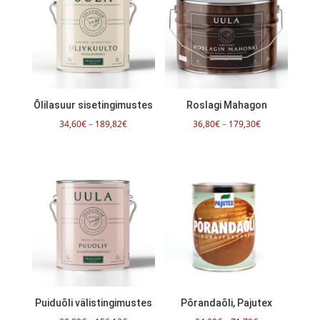
Õlilasuur sisetingimustes
Roslagi Mahagon
Hinnavahemik:
Hinnavahemik:
34,60
€
–
189,82
€
36,80
€
–
179,30
€
34,60€
36,80€
kuni
kuni
189,82€
179,30€
Puiduõli välistingimustes
Põrandaõli, Pajutex