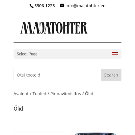
5306 1223
info@majatohter.ee
Select Page
Avaleht
/
Tooted
/
Pinnaviimistlus
/ Õlid
Õlid