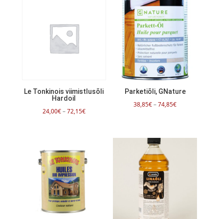
Le Tonkinois viimistlusõli
Parketiõli, GNature
Hardoil
Hinnavahemik:
38,85
€
–
74,85
€
Hinnavahemik:
24,00
€
–
72,15
€
38,85€
24,00€
kuni
kuni
74,85€
72,15€