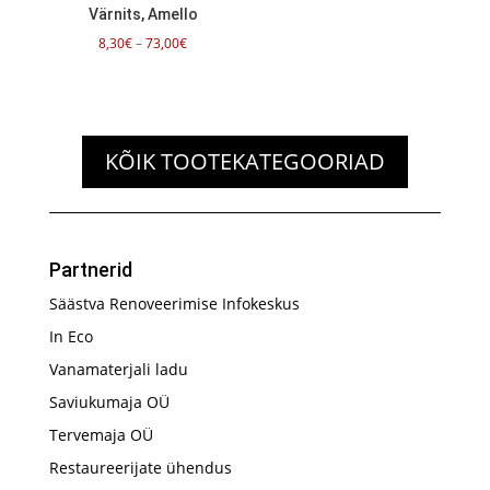
Värnits, Amello
Hinnavahemik:
8,30
€
–
73,00
€
8,30€
kuni
73,00€
KÕIK TOOTEKATEGOORIAD
Partnerid
Säästva Renoveerimise Infokeskus
In Eco
Vanamaterjali ladu
Saviukumaja OÜ
Tervemaja OÜ
Restaureerijate ühendus