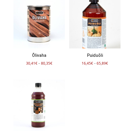
38,50€
126,40€
Õlivaha
Puiduõli
Hinnavahemik:
Hinnavahemik:
30,41
€
–
80,35
€
16,45
€
–
65,89
€
30,41€
16,45€
kuni
kuni
80,35€
65,89€