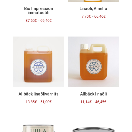
Bio Impression
Linaõli, Amello
immutusõli
Hinnavahemik:
7,70
€
–
66,40
€
Hinnavahemik:
37,65
€
–
69,40
€
7,70€
37,65€
kuni
kuni
66,40€
69,40€
Allbäck linaõlivärnits
Allbäck linaõli
Hinnavahemik:
Hinnavahemik:
13,85
€
–
51,00
€
11,14
€
–
46,45
€
13,85€
11,14€
kuni
kuni
51,00€
46,45€