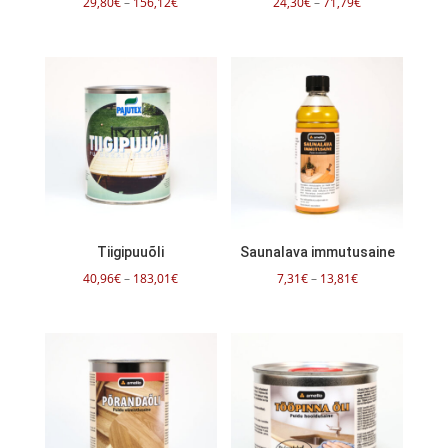
Hinnavahemik:
Hinnavahemik:
29,80
€
–
156,12
€
24,30
€
–
71,79
€
29,80€
24,30€
kuni
kuni
156,12€
71,79€
Tiigipuuõli
Saunalava immutusaine
Hinnavahemik:
Hinnavahemik:
40,96
€
–
183,01
€
7,31
€
–
13,81
€
40,96€
7,31€
kuni
kuni
183,01€
13,81€